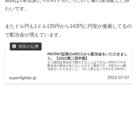
前回は1単位あたり0.45ドルだったので雀の涙増配したみ
たいです。
またドル円も1ドル135円から143円に円安が進展してるの
で配当金が増えています。
PAYPAY証券のARCCから配当金をいただきまし
た。【2022第二四半期】
もう国内証券会社で購入することはできないARCCですが
配当金の振込がありましたのでご報告です。ARCCから配
当金をいただきました。【もう買えないですが】PAYPAY
証券のARCCから配当金をいただきました。【2022第二四
半期】～最近のチャ...
2022.07.07
superfighter.jp