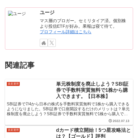
ユージ
マス層のブロガー。セミリタイア済。個別株
より投信ETFが好み。果報は寝て待て。
プロフィール詳細はこちら
関連記事
単元株制度を廃止しよう？SBI証
資産運用
券で手数料実質無料で1株から購
入できます。【日本株】
SBI証券で7/4から日本の株式を手数料実質無料で1株から購入できる
ようになりました。SBI証券で口座開設するだけのメリットは？単元
株制度を廃止しよう？SBI証券で手数料実質無料で1株から購入でき
ます。【日本株】単元株制度を廃止しよう？とい...
2022.07.13
dカード積立開始！5つ星攻略法と
資産運用
は？【ゴールド】評判