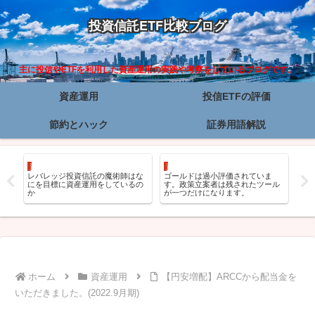
投資信託ETF比較ブログ
主に投信やETFを利用した資産運用の実践や考察をしているブログです。
資産運用
投信ETFの評価
節約とハック
証券用語解説
資産運用
資産運用
資
プン
レバレッジ投資信託の魔術師はな
ゴールドは過小評価されていま
ゴー
にを目標に資産運用をしているの
す。政策立案者は残されたツール
更
か
が一つだけになります。
ホーム
資産運用
【円安増配】ARCCから配当金を
いただきました。(2022.9月期)