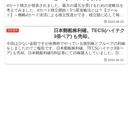
dカード積立が発表されました。最大の還元を受けるための攻略法を
考えてみました。dカード積立開始！5つ星攻略法とは？【ゴール
ド】～概略dカード決済による積立投資ができ、積立額に応じて毎月
dポイントがたまるサービスです。dカード積立開始！5つ星...
2022.09.23
日本郵船株利確。TECS(ハイテク
資産運用
3倍ベア) も売却。
今回は少ない金額ですが余興枠でやっている個別株とブルベアの利確
をしましたのでご報告です。日本郵船株利確。TECS(ハイテク3倍ベ
ア) も売却。日本郵船利確SBI証券にて15株購入していました。日本
株って100株単位では？と思われるかもしれま...
2022.04.21