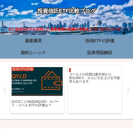
投資信託ETF比較ブログ
主に投信やETFを利用した資産運用の実践や考察をしているブログです。
資産運用
投信ETFの評価
節約とハック
証券用語解説
投信ETFの評価
資産運用
資
ゴールドの目標は数年前から
株
$15,000で、さらに引き上げる可能
レ
性もあります。
新
QYLDことNASDAQ100・カバー
実
ド・コール ETFの評価は？