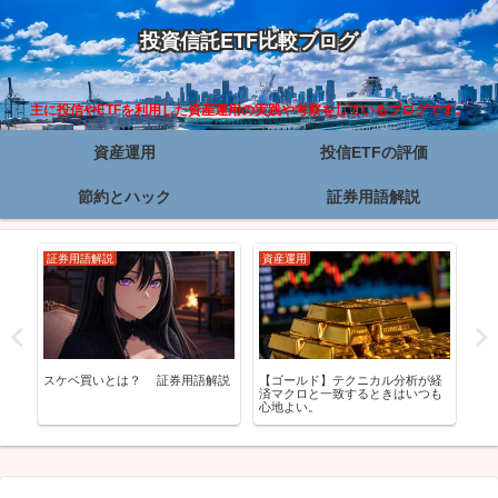
投資信託ETF比較ブログ
主に投信やETFを利用した資産運用の実践や考察をしているブログです。
資産運用
投信ETFの評価
節約とハック
証券用語解説
証券用語解説
資産運用
資
ド
スケベ買いとは？ 証券用語解説
【ゴールド】テクニカル分析が経
ゴ
済マクロと一致するときはいつも
構
心地よい。