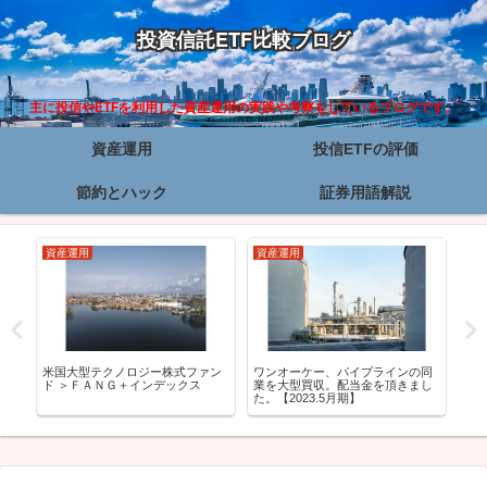
投資信託ETF比較ブログ
主に投信やETFを利用した資産運用の実践や考察をしているブログです。
資産運用
投信ETFの評価
節約とハック
証券用語解説
資産運用
資産運用
資
毎
た
米国大型テクノロジー株式ファン
ワンオーケー、パイプラインの同
ド ＞ＦＡＮＧ＋インデックス
業を大型買収。配当金を頂きまし
た。【2023.5月期】