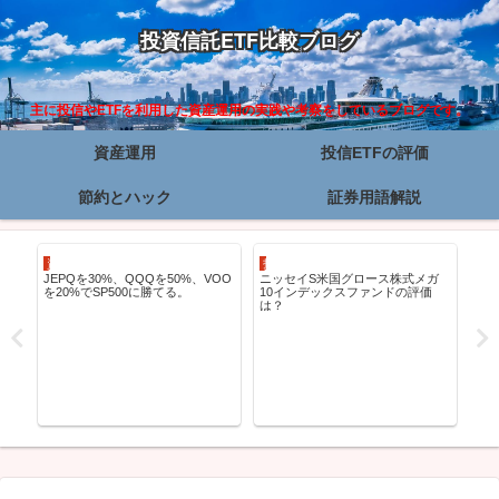
投資信託ETF比較ブログ
主に投信やETFを利用した資産運用の実践や考察をしているブログです。
資産運用
投信ETFの評価
節約とハック
証券用語解説
資産運用
投信ETFの評価
資
JEPQを30%、QQQを50%、VOO
ニッセイS米国グロース株式メガ
au
を20%でSP500に勝てる。
10インデックスファンドの評価
3.
は？
電