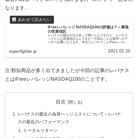
なります。
iFreeレバレッジ NASDAQ100の評価は？～最強
の投資信託
レバナスの積立が大人気って聞いたんですけど、レバナス
ってどんな投資信託なんですか？今回はこんな疑問へのア
ンサー記事になります。本当にレバナスことiFreeレバレッ
ジ NASDAQ100は積立投資先として最適なのか？その真相
に迫ります。iFr...
2021.02.20
superfighter.jp
注:類似商品が多く出てきましたが今回の記事のレバナス
とはiFreeレバレッジNASDAQ100のことです。
目次
レバナスの最近の為替ヘッジコストについて～レバナ
スの最近のパフォーマンス
トータルリターン