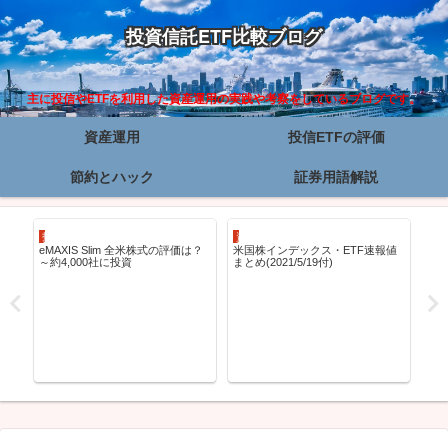
投資信託ETF比較ブログ
主に投信やETFを利用した資産運用の実践や考察をしているブログです。
資産運用
投信ETFの評価
節約とハック
証券用語解説
投信ETFの評価
資産運用
資
！
eMAXIS Slim 全米株式の評価は？
米国株インデックス・ETF速報値
20
～約4,000社に投資
まとめ(2021/5/19付)