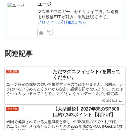
ユージ
マス層のブロガー。セミリタイア済。個別株
より投信ETFが好み。果報は寝て待て。
プロフィール詳細はこちら
関連記事
ただマグニフィセント7を買って
資産運用
ください。
ユージ特定の銘柄の買いを推奨するものではありません。お約束。い
まはいろいろめんどくさいからなあ。誤解を招かないように。ただそ
ういう人もいるってことで。マグ7というインデックスだし特定銘柄
でないってのはある。そえはいいとして米国株指数投資って...
2024.11.11
【大型減税】2027年末のSP500
資産運用
は約7,343ポイント【利下げ】
米国で審議されている大型減税と新しいFRB議長の下での利下げ。こ
の二つが実行されると仮定したときの2027年末のSP500をGrok3に数