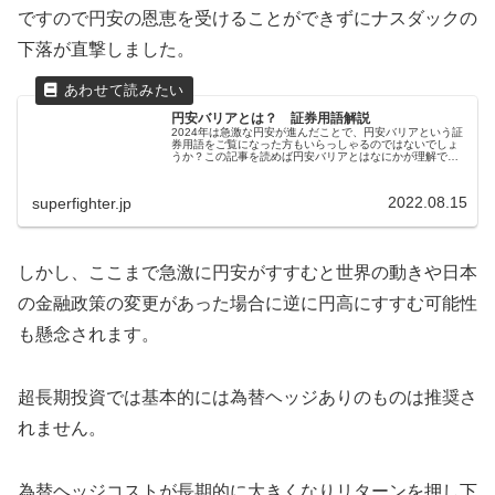
ですので円安の恩恵を受けることができずにナスダックの
下落が直撃しました。
円安バリアとは？ 証券用語解説
2024年は急激な円安が進んだことで、円安バリアという証
券用語をご覧になった方もいらっしゃるのではないでしょ
うか？この記事を読めば円安バリアとはなにかが理解でき
ます。円安バリアとは？｜証券用語解説外国の株式に投資
すると外貨建て資産なので保有...
2022.08.15
superfighter.jp
しかし、ここまで急激に円安がすすむと世界の動きや日本
の金融政策の変更があった場合に逆に円高にすすむ可能性
も懸念されます。
超長期投資では基本的には為替ヘッジありのものは推奨さ
れません。
為替ヘッジコストが長期的に大きくなりリターンを押し下