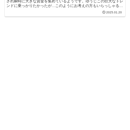
され瞬時に大きな資金を集めているようです。ゆうじこの巨大なトレ
ンドに乗っかりたかったが...このようにお考えの方もいらっしゃるか
もしれません。僕です( ´艸｀)そのような中X...
2025.01.20