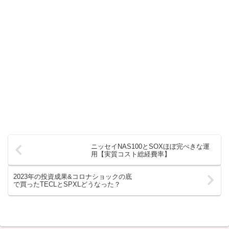
ニッセイNAS100とSOXほぼ完ぺきな運
用【実質コスト総経費率】
2023年の投資成果&コロナショックの底
で買ったTECLとSPXLどうなった？