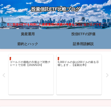
投資信託ETF比較ブログ
主に投信やETFを利用した資産運用の実践や考察をしているブログです。
資産運用
投信ETFの評価
節約とハック
証券用語解説
資産運用
資産運用
投信
ゴールドの価格の今後は？対数チ
6,000ドルの金は200ドルの銀を示
eM
ャートで分析【2026/5/24】
唆します…【金銀比率】
ィ