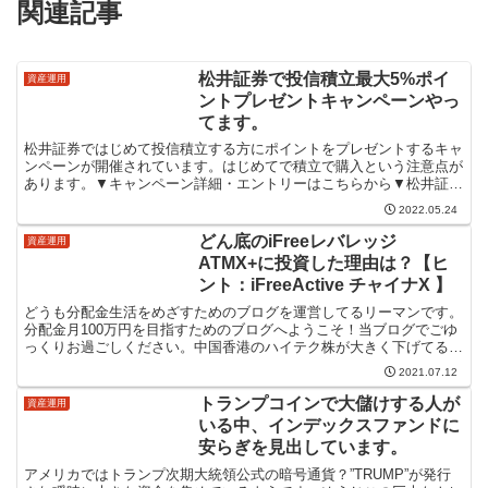
関連記事
松井証券で投信積立最大5%ポイ
資産運用
ントプレゼントキャンペーンやっ
てます。
松井証券ではじめて投信積立する方にポイントをプレゼントするキャ
ンペーンが開催されています。はじめてで積立で購入という注意点が
あります。▼キャンペーン詳細・エントリーはこちらから▼松井証券
で投信積立最大5%ポイントプレゼントキャンペーン～プレ...
2022.05.24
どん底のiFreeレバレッジ
資産運用
ATMX+に投資した理由は？【ヒ
ント：iFreeActive チャイナX 】
どうも分配金生活をめざすためのブログを運営してるリーマンです。
分配金月100万円を目指すためのブログへようこそ！当ブログでごゆ
っくりお過ごしください。中国香港のハイテク株が大きく下げてるけ
ど買い時かなあ今回は、このような疑問を持つ方へのアン...
2021.07.12
トランプコインで大儲けする人が
資産運用
いる中、インデックスファンドに
安らぎを見出しています。
アメリカではトランプ次期大統領公式の暗号通貨？”TRUMP”が発行