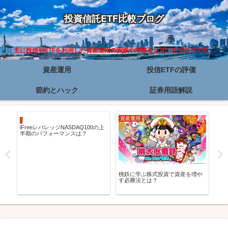
投資信託ETF比較ブログ
主に投信やETFを利用した資産運用の実践や考察をしているブログです。
資産運用
投信ETFの評価
節約とハック
証券用語解説
資産運用
資産運用
資
気自
iFreeレバレッジNASDAQ100の上
QY
】
半期のパフォーマンスは？
いた
桃鉄に学ぶ株式投資で資産を増や
す必勝法とは？