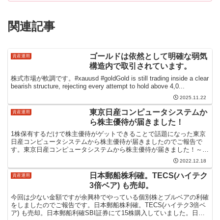
関連記事
ゴールドは依然として明確な弱気
資産運用
構造内で取引されています。
株式市場が軟調です。#xauusd #goldGold is still trading inside a clear
bearish structure, rejecting every attempt to hold above 4,0...
2025.11.22
東京日産コンピュータシステムか
資産運用
ら株主優待が届きました！
1株保有するだけで株主優待がゲットできることで話題になった東京
日産コンピュータシステムから株主優待が届きましたのでご報告で
す。東京日産コンピュータシステムから株主優待が届きました！～最
近のチャート2022年の2月頃にすっごく上がってるのがお...
2022.12.18
日本郵船株利確。TECS(ハイテク
資産運用
3倍ベア) も売却。
今回は少ない金額ですが余興枠でやっている個別株とブルベアの利確
をしましたのでご報告です。日本郵船株利確。TECS(ハイテク3倍ベ
ア) も売却。日本郵船利確SBI証券にて15株購入していました。日本