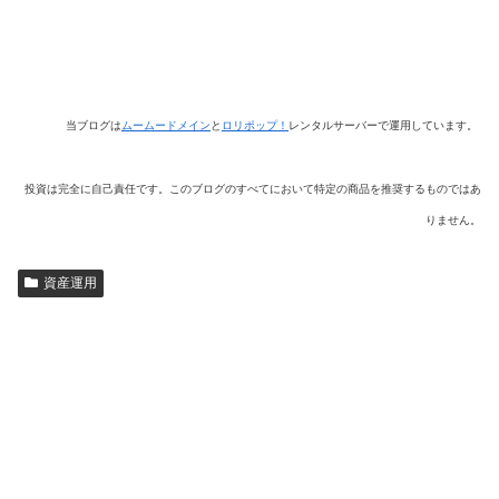
当ブログは
ムームードメイン
と
ロリポップ！
レンタルサーバーで運用しています。
投資は完全に自己責任です。このブログのすべてにおいて特定の商品を推奨するものではあ
りません。
資産運用