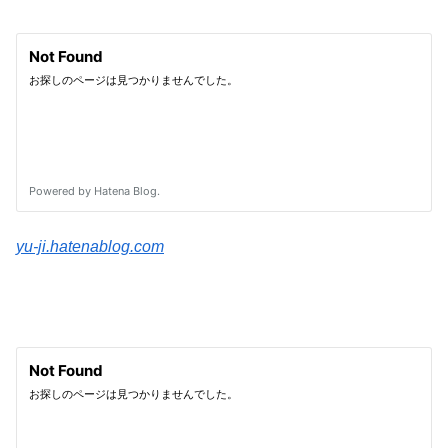
yu-ji.hatenablog.com