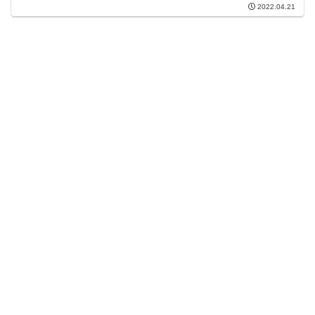
株って100株単位では？と思われるかもしれま...
2022.04.21