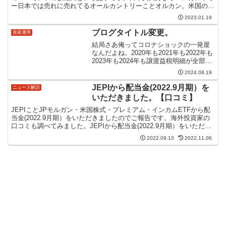
ー日本では売れに売れてるオールカントリーことオルカン。米国の
ETFでは有名なVTというものがあります。正確には逆で...
2023.01.19
ブログタイトル変更。
資産運用
結局さあ俺ってコロナショックの一発屋
なんだよね。2020年も2021年も2022年も
2023年も2024年も譲渡益税明細が全部マ
イナス。この上げ相場である種の才能だ
2024.08.19
わ...それで先日の暴落でも損失被って何
やってんだろうって...ユージ損する...
JEPIから配当金(2022.9月期）を
ニュース解説
いただきました。【口コミ】
JEPIことJPモルガン・米国株式・プレミアム・インカムETFから配
当金(2022.9月期）をいただきましたのでご報告です。海外投資家の
口コミも調べてみました。JEPIから配当金(2022.9月期）をいただき
ました。～最近のチャート現時点で...
2022.09.13
2022.11.06