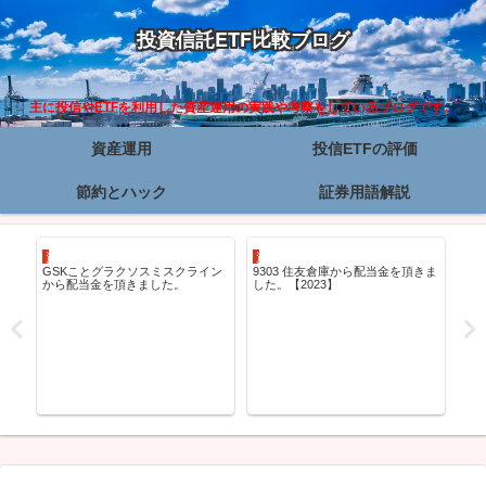
投資信託ETF比較ブログ
主に投信やETFを利用した資産運用の実践や考察をしているブログです。
資産運用
投信ETFの評価
節約とハック
証券用語解説
資産運用
資産運用
資
GSKことグラクソスミスクライン
9303 住友倉庫から配当金を頂きま
そ
から配当金を頂きました。
した。【2023】
大
と