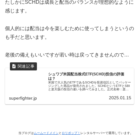
たしかにSCHDは成長と配当のバランスが理想的なように
感じます。
個人的には配当は今を楽しむために使ってしまうというの
も手だと思います。
老後の備えもいいですが若い時は戻ってきませんので…
シュワブ米国配当株式ETF(SCHD)投信の評価
は？
米国で大人気のETFであるSCHDを投資信託としてパッケー
ジングした商品が発売されました。SCHDというETFとSBI
と楽天版の投信の違いを調べてみました。正式名称：楽
天・高配当株式・米国ファンド（四半期決算型）SBI・S・
米国高配当株式フ...
2025.01.15
superfighter.jp
当ブログは
ムームードメイン
と
ロリポップ！
レンタルサーバーで運用しています。