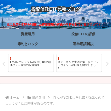
投資信託ETF比較ブログ
主に投信やETFを利用した資産運用の実践や考察をしているブログです。
資産運用
投信ETFの評価
節約とハック
証券用語解説
投信ETFの評価
節約とハック
資
ァ
iFreeレバレッジ NASDAQ100の評
ステーキング生活の第一歩？ビッ
ス
価は？～最強の投資信託
トポイントの口座を開設しまし
り
た。
ホーム
資産運用
なぜSCHDにそれほど強気なので
しょうか? ただ興味があるのです。