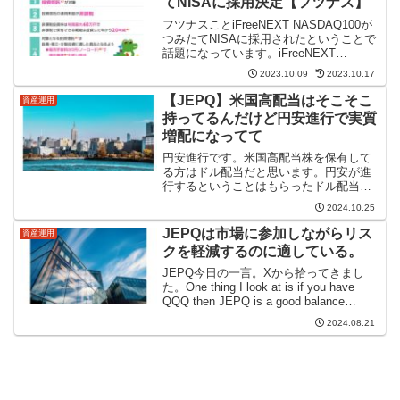
てNISAに採用決定【フツナス】
フツナスことiFreeNEXT NASDAQ100が
つみたてNISAに採用されたということで
話題になっています。iFreeNEXT
NASDAQ100インデックスの評価は？
2023.10.09
2023.10.17
【フツナス】アイフリーNASDAQ100が
つみたてNISAに採用決定...
【JEPQ】米国高配当はそこそこ
資産運用
持ってるんだけど円安進行で実質
増配になってて
円安進行です。米国高配当株を保有して
る方はドル配当だと思います。円安が進
行するということはもらったドル配当を
円にするときその分もらえる円が増える
2024.10.25
ということ。日本もインフレが進行しそ
うですが家賃などはそうそう上がること
JEPQは市場に参加しながらリス
資産運用
はありません。実質増配み...
クを軽減するのに適している。
JEPQ今日の一言。Xから拾ってきまし
た。One thing I look at is if you have
QQQ then JEPQ is a good balance
between being in the market but ...
2024.08.21