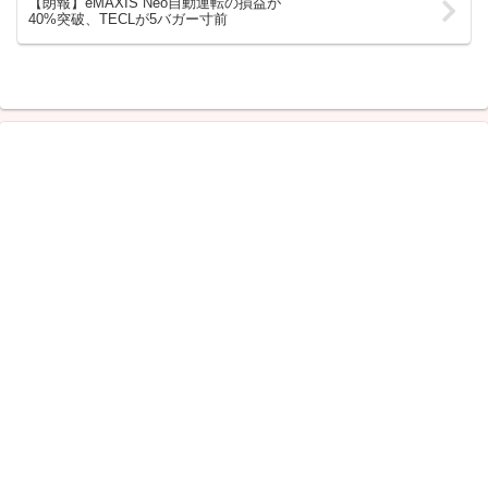
【朗報】eMAXIS Neo自動運転の損益が
40%突破、TECLが5バガー寸前