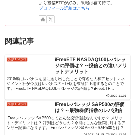
より投信ETFが好み。果報は寝て待て。
プロフィール詳細はこちら
関連記事
iFreeETF NASDAQ100レバレッ
投信ETFの評価
ジの評価は？～投信との違いメリ
ットデメリット
2018年にレバナスを世に送り出したことで有名な大和アセットマネ
ジメント社が今度はレバナスのETF版を東証に上場するとのことで
す。iFreeETF NASDAQ100レバレッジの評価は？iFreeETF
NASDAQ100レバレッジのコード...
2022.11.01
iFreeレバレッジ S&P500の評価
投信ETFの評価
は？～最強株価指数のレバ投信
iFreeレバレッジ S&P500ってどんな投資信託なんですか？ メリッ
ト・デメリットは？ 評判はどうなの？今回はこんな疑問に対するア
ンサー記事になります。iFreeレバレッジ S&P500～S&P500とは？投
資信託組入れ上位銘柄名称数量...
2021.03.15
2024.12.01