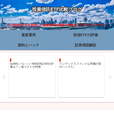
投資信託ETF比較ブログ
主に投信やETFを利用した資産運用の実践や考察をしているブログです。
資産運用
投信ETFの評価
節約とハック
証券用語解説
投信ETFの評価
資産運用
資
auAMレバレッジ NASDAQ100の評
インデックスファンドは究極の富
差
価は？～低コストが特徴
のハックだ。
NA
NA
な
ド