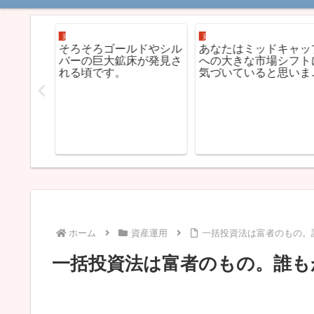
資産運用
資産運用
ータルリ
そろそろゴールドやシル
あなたはミッドキャッ
グ確定編
バーの巨大鉱床が発見さ
への大きな市場シフト
れる頃です。
気づいていると思いま
す。
ホーム
資産運用
一括投資法は富者のもの。
一括投資法は富者のもの。誰も