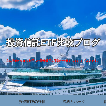
投資信託ETF比較ブログ
主に投信やETFを利用した資産運用の実践や考察をしているブログです。
投信ETFの評価
節約とハック