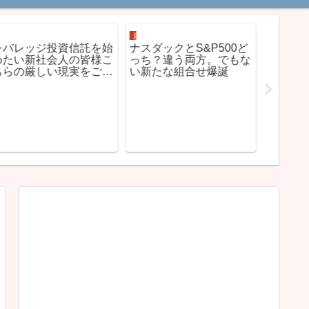
資産運用
資産運用
投信ETFの
レバレッジ投資信託を始
ナスダックとS&P500ど
iFree
めたい新社会人の皆様こ
っち？違う両方。でもな
ンデッ
ちらの厳しい現実をご覧
い新たな組合せ爆誕
ください。