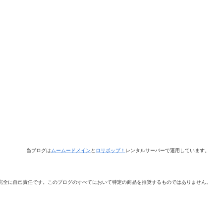
当ブログは
ムームードメイン
と
ロリポップ！
レンタルサーバーで運用しています。
完全に自己責任です。このブログのすべてにおいて特定の商品を推奨するものではありません。