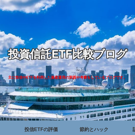
投資信託ETF比較ブログ
主に投信やETFを利用した資産運用の実践や考察をしているブログです。
投信ETFの評価
節約とハック