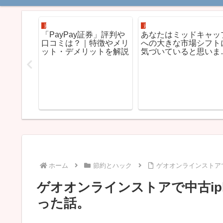
資産運用
資産運用
AQ100の
「PayPay証券」評判や
あなたはミッドキャッ
口コミは？｜特徴やメリ
への大きな市場シフト
ット・デメリットを解説
気づいていると思いま
す。
ホーム
節約とハック
ゲオオンラインストアで
ゲオオンラインストアで中古ip
った話。