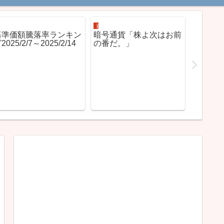
資産運用
資産運用
資産運用
基準価額騰落率ランキン
暗号通貨「株よ次はお前
2025/2/7～2025/2/14
の番だ。」
インデ
究極の