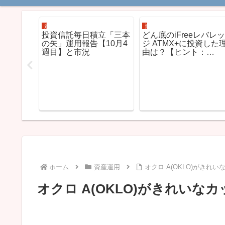
資産運用
資産運用
長サイク
投資信託毎日積立「三本
どん底のiFreeレバレ
の保有率
の矢」運用報告【10月4
ジ ATMX+に投資した
さらなる
週目】と市況
由は？【ヒント：
ていま
iFreeActive チャイナX
】
ホーム
資産運用
オクロ A(OKLO)がきれ
オクロ A(OKLO)がきれいな