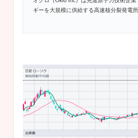
オクロ（Oklo Inc）は先進原子力技
ギーを大規模に供給する高速核分裂発電