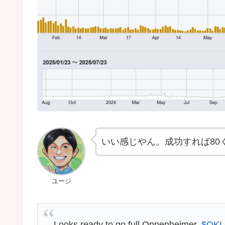
いい感じやん。成功すれば80
ユージ
Looks ready to go full Oppenheimer.
$OK