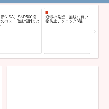
資産運用
ニュース解説
資産運用
新NISA】S&P500投
逆転の発想！無駄な買い
つまら
信のコスト信託報酬まと
物防止テクニック3選
上司。
め
まらん
客。つ
すれば