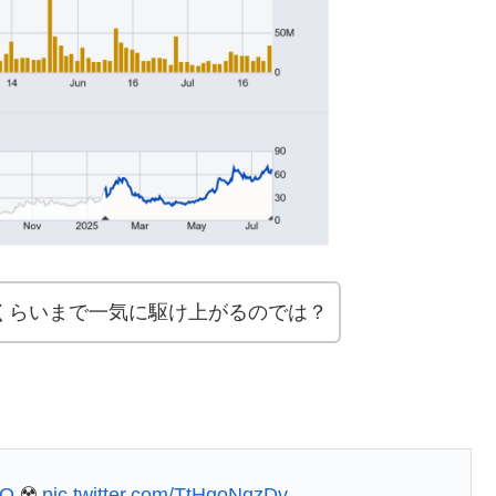
くらいまで一気に駆け上がるのでは？
LO
☢️
pic.twitter.com/TtHgoNqzDv