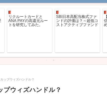
資産運用
投信ETFの評価
ッ
リクルートカードと
SBI日本高配当株式ファ
【
理
ANA PAYの高還元ルー
ンドの評価は？～超低コ
トを研究してみた。
ストアクティブファンド
いなカップウィズハンドル？
カップウィズハンドル？