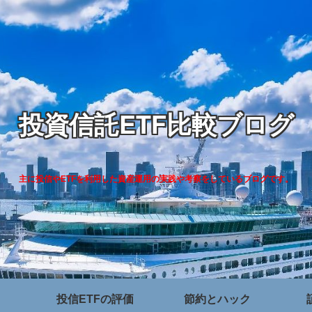
投資信託ETF比較ブログ
主に投信やETFを利用した資産運用の実践や考察をしているブログです。
投信ETFの評価
節約とハック