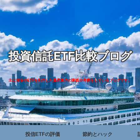
投資信託ETF比較ブログ
主に投信やETFを利用した資産運用の実践や考察をしているブログです。
投信ETFの評価
節約とハック