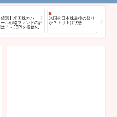
資産運用
資産運用
資産運用
【償還】米国株カバード
米国株日本株最後の祭り
やはりJ
コール戦略ファンドの評
か？上げ上げ状態
方積立
価は？～JEPIを投信化
を頂き