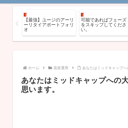
節約とハック
資産運用
きが少な
【最強】ユージのアーリ
可能であればフェーズ 
ト稼ぎす
ーリタイアポートフォリ
をスキップしてくださ
積立】
オ
い。
ホーム
資産運用
あなたはミッドキャップへ
あなたはミッドキャップへの
思います。