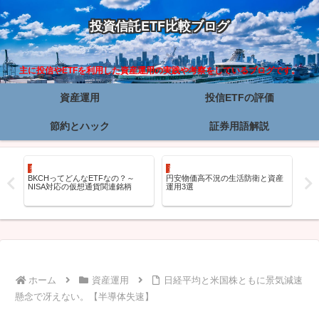
投資信託ETF比較ブログ
主に投信やETFを利用した資産運用の実践や考察をしているブログです。
資産運用
投信ETFの評価
節約とハック
証券用語解説
投信ETFの評価
資産運用
投信
立
BKCHってどんなETFなの？～
円安物価高不況の生活防衛と資産
iシ
NISA対応の仮想通貨関連銘柄
運用3選
ク
ホーム
資産運用
日経平均と米国株ともに景気減速
懸念で冴えない。【半導体失速】