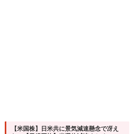
【米国株】日米共に景気減速懸念で冴え