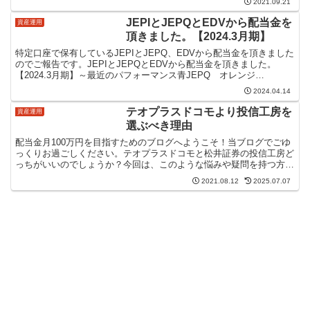
2021.09.21
JEPIとJEPQとEDVから配当金を
資産運用
頂きました。【2024.3月期】
特定口座で保有しているJEPIとJEPQ、EDVから配当金を頂きました
のでご報告です。JEPIとJEPQとEDVから配当金を頂きました。
【2024.3月期】～最近のパフォーマンス青JEPQ オレンジ
JEPI ブルー...
2024.04.14
テオプラスドコモより投信工房を
資産運用
選ぶべき理由
配当金月100万円を目指すためのブログへようこそ！当ブログでごゆ
っくりお過ごしください。テオプラスドコモと松井証券の投信工房ど
っちがいいのでしょうか？今回は、このような悩みや疑問を持つ方へ
のアンサー記事になります。ahamoが好調でドコモを...
2021.08.12
2025.07.07