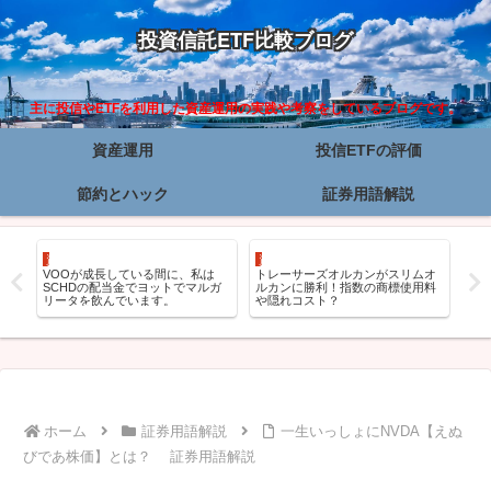
投資信託ETF比較ブログ
主に投信やETFを利用した資産運用の実践や考察をしているブログです。
資産運用
投信ETFの評価
節約とハック
証券用語解説
資産運用
資産運用
資
も
VOOが成長している間に、私は
トレーサーズオルカンがスリムオ
オ
た
SCHDの配当金でヨットでマルガ
ルカンに勝利！指数の商標使用料
は
リータを飲んでいます。
や隠れコスト？
【20
ホーム
証券用語解説
一生いっしょにNVDA【えぬ
びであ株価】とは？ 証券用語解説