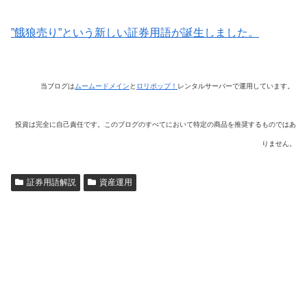
”餓狼売り”という新しい証券用語が誕生しました。
当ブログは
ムームードメイン
と
ロリポップ！
レンタルサーバーで運用しています。
投資は完全に自己責任です。このブログのすべてにおいて特定の商品を推奨するものではあ
りません。
証券用語解説
資産運用