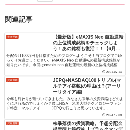
関連記事
【最新版】eMAXIS Neo 自動運転
資産運用
の上位構成銘柄をチェックしよ
う！あの銘柄も復活！！【6月
期】
分配金月100万円を目指すためのブログへようこそ！当ブログでごゆ
っくりお過ごしください。eMAXIS Neo 自動運転の最新構成銘柄が
知りたいです。今回はemaxis neo 自動運転の最新の上位構成銘柄を
知りたい方へのアンサー記事になりま...
2021.07.14
JEPQ+NASDAQ100トリプル(マ
資産運用
ルチアイ搭載)の理由は？(アーリ
ーリタイア編)
今年も終わりが近づいてきました。みなさん来年の投資戦略はどのよ
うにされるのでしょうか？僕はNISA 米国大型テクノロジーファン
ド特定 マルチアイ JEPQで行こうと思っています。
JEPQ+NASDAQ100トリプル(マルチアイ搭載)が最...
2024.12.09
株暴落後の投資戦略。予想分配金
資産運用
提示型と銀行株【ブラックマンデ