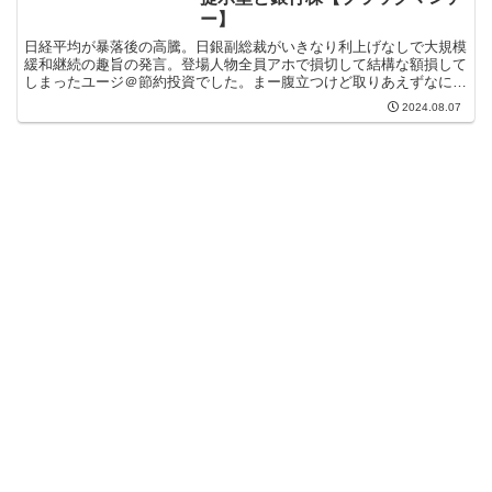
ー】
日経平均が暴落後の高騰。日銀副総裁がいきなり利上げなしで大規模
緩和継続の趣旨の発言。登場人物全員アホで損切して結構な額損して
しまったユージ＠節約投資でした。まー腹立つけど取りあえずなにか
をしたいということでマクロな経済政策と自らの投資行動の...
2024.08.07