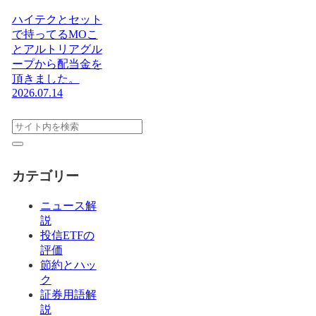
ハイテクとセット
で持ってるMOこ
とアルトリアグル
ープから配当金を
頂きました。
2026.07.14
カテゴリー
ニュース解
説
投信ETFの
評価
節約とハッ
ク
証券用語解
説