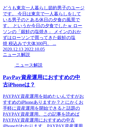
どうも東京一人暮らし節約男子のユージ
です。 今日は東京で一人暮らしをして
いる男子のとある休日の夕食の風景で
す。 というか今日の夕食でしたｗ ロー
ソンの「銀鮭の塩焼き」 メインのおか
ずはローソンで買ってきた銀鮭の塩
焼 税込みで大体300円。 ...
2020.12.13
2022.10.05
ニュース解説
ニュース解説
PayPay資産運用におすすめの中
古iPhoneは？
PAYPAY資産運用を始めたいんですがお
すすめのiPhoneありますか？とにかくお
手軽に資産運用を開始できると話題の
PAYPAY資産運用。この記事を読めば
PAYPAY資産運用におすすめの中古
iPhoneがわかります。PAYPAY資産運用