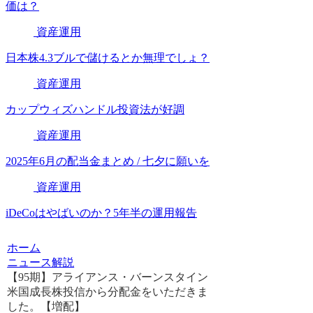
価は？
資産運用
日本株4.3ブルで儲けるとか無理でしょ？
資産運用
カップウィズハンドル投資法が好調
資産運用
2025年6月の配当金まとめ / 七夕に願いを
資産運用
iDeCoはやばいのか？5年半の運用報告
ホーム
ニュース解説
【95期】アライアンス・バーンスタイン
米国成長株投信から分配金をいただきま
した。【増配】