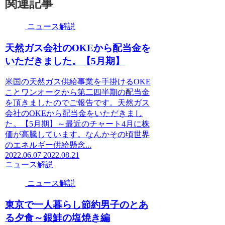
関連記事
ニュース解説
天然ガス会社のOKEから配当金を
いただきました。【5月期】
米国の天然ガス供給事業を手掛けるOKE
ことワンオークから第二四半期の配当金
を頂きましたのでご報告です。天然ガス
会社のOKEから配当金をいただきまし
た。【5月期】～最近のチャート4月に株
価が高騰しています。なんかその頃世界
のエネルギー供給懸念...
2022.06.07
2022.08.21
ニュース解説
ニュース解説
東京で一人暮らし節約男子のとあ
る夕食～銀鮭の塩焼き編