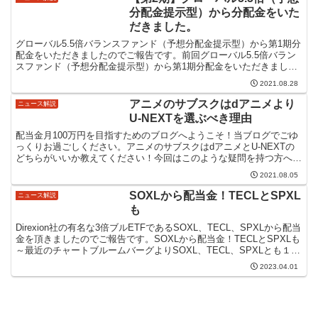
分配金提示型）から分配金をいた
だきました。
グローバル5.5倍バランスファンド（予想分配金提示型）から第1期分
配金をいただきましたのでご報告です。前回グローバル5.5倍バラン
スファンド（予想分配金提示型）から第1期分配金をいただきまし
た。グローバル5.5倍バランスファンド（予想分配金...
2021.08.28
アニメのサブスクはdアニメより
ニュース解説
U-NEXTを選ぶべき理由
配当金月100万円を目指すためのブログへようこそ！当ブログでごゆ
っくりお過ごしください。アニメのサブスクはdアニメとU-NEXTの
どちらがいいか教えてください！今回はこのような疑問を持つ方への
アンサー記事になります。U-NEXT、定額制配信...
2021.08.05
SOXLから配当金！TECLとSPXL
ニュース解説
も
Direxion社の有名な3倍ブルETFであるSOXL、TECL、SPXLから配当
金を頂きましたのでご報告です。SOXLから配当金！TECLとSPXLも
～最近のチャートブルームバーグよりSOXL、TECL、SPXLとも１年
チャートの形は似通...
2023.04.01