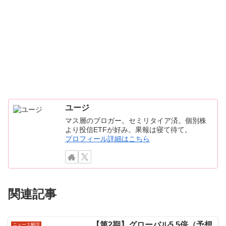
ユージ
マス層のブロガー。セミリタイア済。個別株
より投信ETFが好み。果報は寝て待て。
プロフィール詳細はこちら
関連記事
【第2期】グローバル5.5倍（予想
ニュース解説