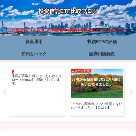
投資信託ETF比較ブログ
主に投信やETFを利用した資産運用の実践や考察をしているブログです。
資産運用
投信ETFの評価
節約とハック
証券用語解説
ニュース解説
資産運用
資
米国証券取引所では、あらゆるク
投
ローネがmag7に印刷されていま
法
す。
リテ
JEPIから配当金(2022.9月期）をい
ただきました。【口コミ】