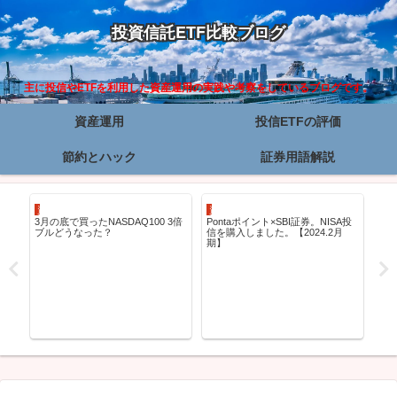
投資信託ETF比較ブログ
主に投信やETFを利用した資産運用の実践や考察をしているブログです。
資産運用
投信ETFの評価
節約とハック
証券用語解説
資産運用
資産運用
投信
3月の底で買ったNASDAQ100 3倍
Pontaポイント×SBI証券。NISA投
グ
】
ブルどうなった？
信を購入しました。【2024.2月
ァ
期】
の