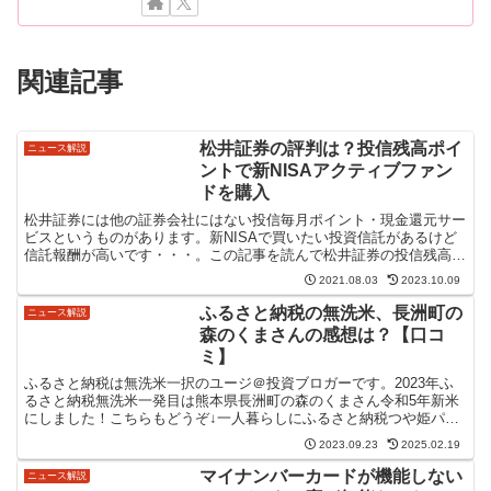
関連記事
松井証券の評判は？投信残高ポイ
ニュース解説
ントで新NISAアクティブファン
ドを購入
松井証券には他の証券会社にはない投信毎月ポイント・現金還元サー
ビスというものがあります。新NISAで買いたい投資信託があるけど
信託報酬が高いです・・・。この記事を読んで松井証券の投信残高ポ
イントサービスでこん悩みも解決可能です。松井証券の評...
2021.08.03
2023.10.09
ふるさと納税の無洗米、長洲町の
ニュース解説
森のくまさんの感想は？【口コ
ミ】
ふるさと納税は無洗米一択のユージ＠投資ブロガーです。2023年ふ
るさと納税無洗米一発目は熊本県長洲町の森のくまさん令和5年新米
にしました！こちらもどうぞ↓一人暮らしにふるさと納税つや姫パッ
クごはんがおすすめふるさと納税の無洗米、長洲町の森の...
2023.09.23
2025.02.19
マイナンバーカードが機能しない
ニュース解説