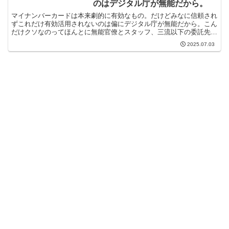
のはデジタル庁が無能だから。
マイナンバーカードは本来劇的に有効なもの。だけどみなに信頼され
ずこれだけ有効活用されないのは偏にデジタル庁が無能だから。こん
だけクソなのってほんとに無能官僚とスタッフ、三流以下の委託先で
運営されてるんだろうなあというのは容易に想像がつく。右...
2025.07.03