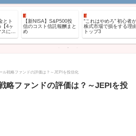
資産運用
資産運用
ト
【新NISA】S&P500投
“これはやめろ” 初心者が
ヶ
信のコスト信託報酬まと
株式市場で損をする理由
近
め
トップ3
ール戦略ファンドの評価は？～JEPIを投信化
略ファンドの評価は？～JEPIを投