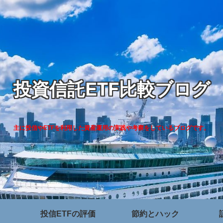
投資信託ETF比較ブログ
主に投信やETFを利用した資産運用の実践や考察をしているブログです。
投信ETFの評価
節約とハック