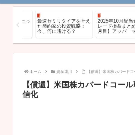
資産運用
資産運用
したたっ
最速セミリタイアを叶え
2025年10月配当金と
た節約家の投資戦略：
レード損益まとめ【4
今、何に賭ける？
月目】アッパーマスに
づく
ホーム
資産運用
【償還】米国株カバードコ
【償還】米国株カバードコール戦
信化