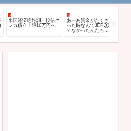
資産運用
資産運用
資産運用
米国経済絶好調、投信ク
あーあ資金がたくさんあ
【減配】
レカ積立上限10万円へ
った時なんでJEPQ買っ
QYLD
てなかったんだろ…
ました。