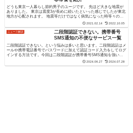
どうも東京一人暮らし節約男子のユージです。 先ほど大きな地震が
ありました。 東京は震度3が長めに続いたといった感じでしたが東北
地方が心配されます。 地震等だけではなく病気になった時等々のた
めにもそこそこ食料は備蓄してるつもりです。 今回は東...
2021.02.14
2022.10.05
二段階認証できない。携帯番号
ニュース解説
SMS通知の不便なサービス一覧
二段階認証できない。という悩みは多いと思います。二段階認証はメ
ールや携帯電話番号でパスワードに加えて認証コード入力をしてログ
インする方法です。今回は二段階認証が携帯番号SMS通知を強いて
くる不便なサービスを調べてみました。二段階認証できない...
2024.06.27
2024.07.28