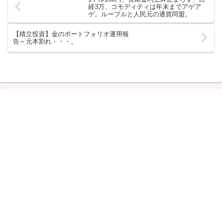
経3万、コモディティは年末までアゲア
ゲ。ルーブルと人民元の通貨同盟。
【積立投資】金のポートフォリオ運用報
告～元本割れ・・・。