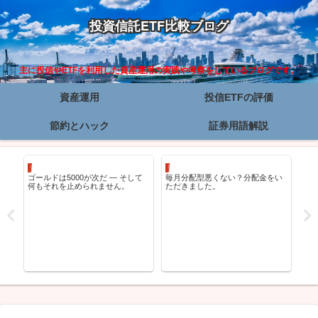
投資信託ETF比較ブログ
主に投信やETFを利用した資産運用の実践や考察をしているブログです。
資産運用
投信ETFの評価
節約とハック
証券用語解説
資
資産運用
資産運用
分
ゴールドは5000が次だ — そして
毎月分配型悪くない？分配金をい
決
何もそれを止められません。
ただきました。
株
レ