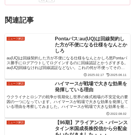
関連記事
Pontaパス:au(UQ)は回線契約し
ニュース解説
た方が不便になる仕様をなんとか
しろ
au(UQ)は回線契約した方が不便になる仕様をなんとかしろ怒Pontaパ
ス勝手にログアウトしてログインするのに回線認証とかうざすぎる。
au(UQ)回線なければ回線認証などない。これの何が不便ってその回
線のスマホが手元にないとログインできない...
2025.02.17
2025.06.11
ハイマースが戦場で大きな効果を
ニュース解説
発揮している理由
ウクライナとロシアの戦争が長期化し世界の株式相場の不安定化の要
因の一つになっています。ハイマースが戦場で大きな効果を発揮して
いる理由を考察してみました。ハイマースが戦場で大きな効果を発揮
している理由ハイマースの特徴は3つ 長距離攻撃が可能 ...
2022.08.02
【96期】アライアンス・バーンス
ニュース解説
タイン米国成長株投信から分配金
をいただきました・・・。