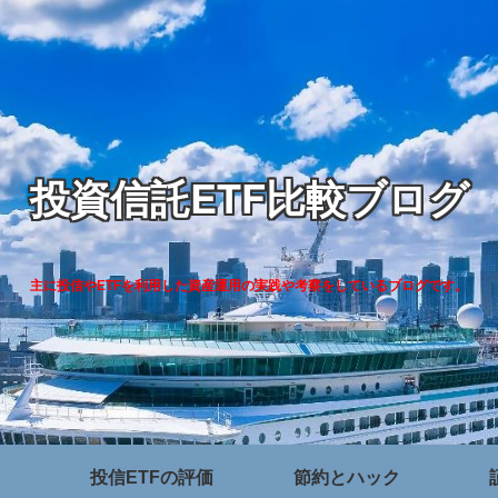
投資信託ETF比較ブログ
主に投信やETFを利用した資産運用の実践や考察をしているブログです。
投信ETFの評価
節約とハック