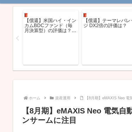
資産運用
資産運用
TMX+の評
【償還】米国ハイ・イン
【償還】テーマレバレ
カムBDCファンド（毎
ジ DX2倍の評価は？
月決算型）の評価は？～
ARCC銘柄の代わり
ホーム
資産運用
【8月期】eMAXIS Ne
【8月期】eMAXIS Neo 
ンサームに注目