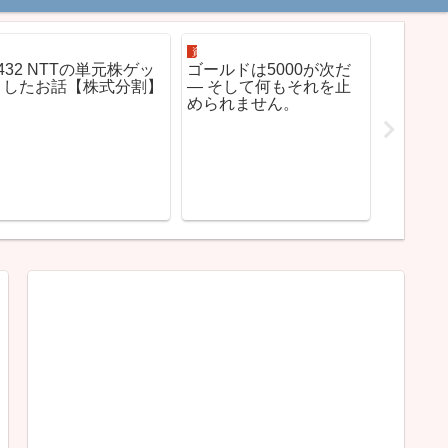
資産運用
資産運用
資産運用
432 NTTの単元株ゲッ
ゴールドは5000が次だ
桃鉄に
トしたお話【株式分割】
— そして何もそれを止
産を増
められません。