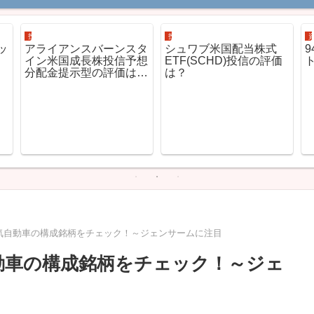
投信ETFの評価
投信ETFの評価
ッ
アライアンスバーンスタ
シュワブ米国配当株式
9
イン米国成長株投信予想
ETF(SCHD)投信の評価
分配金提示型の評価は？
は？
～今後の見通し
o 電気自動車の構成銘柄をチェック！～ジェンサームに注目
電気自動車の構成銘柄をチェック！～ジェ